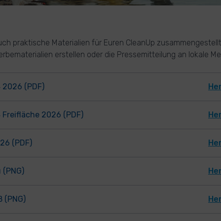
uch praktische Materialien für Euren CleanUp zusammengestellt
rbematerialien erstellen oder die Pressemitteilung an lokale M
4 2026 (PDF)
He
 Freifläche 2026 (PDF)
He
026 (PDF)
He
u (PNG)
He
ß (PNG)
He