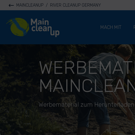
MAINCLEANUP
/
RIVER CLEANUP GERMANY
River Cleanup
MACH MIT
WERBEMAT
MAINCLEA
Werbematerial zum Herunterladen