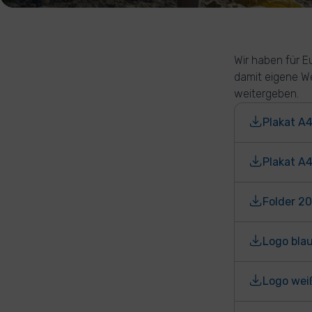
Wir haben für E
damit eigene We
weitergeben.
Plakat A
Plakat A4
Folder 2
Logo bla
Logo wei