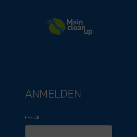
River Cleanup
ANMELDEN
E-MAIL