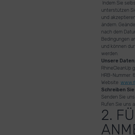
Indem Sie selbs
unterstützen S
und akzeptieren
ändern. Geänder
nach dem Datum 
Bedingungen an
und können dur
werden.
Unsere Daten
RhineCleanUp 
HRB-Nummer: 85
Website:
www.rh
Schreiben Sie
Senden Sie uns 
Rufen Sie uns 
2. F
ANM