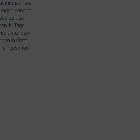
tät mitmachen,
ngungen kennen
ederzeit zu
ten 14 Tage
ird unter den
gen in Kraft
rg eingesehen