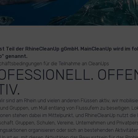
st Teil der RhineCleanUp gGmbH. MainCleanUp wird im f
p" genannt.
chäftsbedingungen für die Teilnahme an CleanUps
ROFESSIONELL. OFFE
IV.
ir sind am Rhein und vielen anderen Flüssen aktiv, wir mobilisi
und Gruppen, um Müll entlang von Flussufern zu beseitigen. Lo
onen stehen dabei im Mittelpunkt, und RhineCleanUp nutzt die
schaft. Gruppen, Schulen, Vereine, Unternehmen und Privatpe
gsaktionen organisieren oder sich an bestehenden Aktivitäten b
p ist es, mit diesen Aktivitäten das Bewusstsein für das Prob