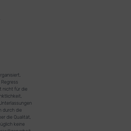
.
ganisiert,
f Regress
nicht für die
nktlichkeit,
 Unterlassungen
n durch die
er die Qualität,
üglich keine