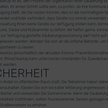
leanUp ist es, den Prozess der Organisation einer Säuberung so
lten. Ihr erster Schritt sollte sein, zu prüfen, ob Ihre Kommune 
gung stellt, die Sie nutzen können; dies ist die nachhaltigste Op
meidet und/oder verhindert, dass Geräte nur einmal verwendet
waltung Ihnen keine Geräte zur Verfügung stellen kann, könne
uhe, Säcke und Müllsammler zu liefern. Wir helfen gerne, könne
e zur Verfügung gestellte Säuberungsausrüstung darf nicht auf 
elassen werden. Wenden Sie sich an die örtliche Behörde, um 
sportieren zu lassen.
Gesetze (einschließlich der aktuellen Korona-Präventionsmaßn
lten. RhineCleanUp kann unter keinen Umständen für Zuwiderha
t werden.
ICHERHEIT
 findet im öffentlichen Raum statt. Die Teilnehmer haben dahe
einzuhalten. Kleiden Sie sich bei kalter Witterung angemessen.
m Wetter und verwenden Sie Sonnencreme. Wenn die Säuberung
kelheit stattfinden, sollten fluoreszierende Jacken getragen 
 Straßenverkehr zu erhöhen.