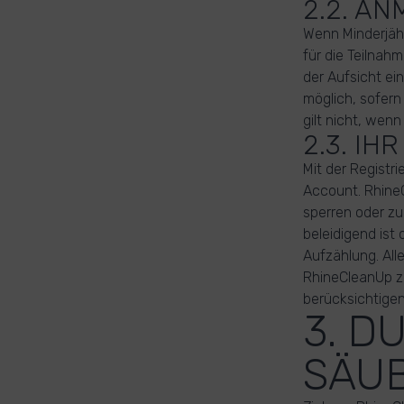
2.2. A
Wenn Minderjähr
für die Teilnah
der Aufsicht ei
möglich, sofern
gilt nicht, wen
2.3. IH
Mit der Registr
Account. RhineC
sperren oder zu
beleidigend ist 
Aufzählung. All
RhineCleanUp zu
berücksichtigen
3. 
SÄU