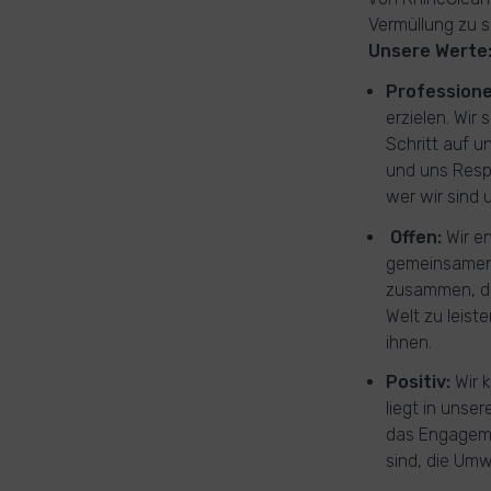
Vermüllung zu s
Unsere Werte
Professione
erzielen. Wir
Schritt auf u
und uns Resp
wer wir sind 
Offen:
Wir e
gemeinsamen W
zusammen, die
Welt zu leist
ihnen.
Positiv:
Wir 
liegt in unse
das Engagemen
sind, die Umw