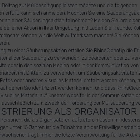
n Beitrag zur Müllbeseitigung leisten möchte und die folgenden
n erfüllt, kann sich anmelden. Möchten Sie eine Säuberungsak
er an einer Säuberungsaktion teilnehmen? Melden Sie Ihre eige
 bei einer Aktion in Ihrer Umgebung mit! Laden Sie Freunde, Ko
 Gemeinsam können wir die Welt aufmerksam machen! Sie können 
eren.
ng zu einer Säuberungsaktion erteilen Sie RhineCleanUp die Erl
terial der Säuberung zu verwenden, zu bearbeiten oder zu verv
ite oder in den sozialen Medien oder in der Kommunikation von
narbeit mit Dritten, zu verwenden, um Säuberungsaktivitäten z
Fotos oder anderes visuelles Material erstellt werden können, 
auf denen Sie identifiziert werden können, und dass RhineCle
visuelles Material auf unserer Website, in der Kommunikation od
n ausschließlich zum Zweck der Förderung der Müllsäuberung v
EGISTRIERUNG ALS ORGANISATOR
n Personen, die als Organisatoren auftreten, müssen mindestens
igen unter 16 Jahren ist die Teilnahme an der Freiwilligenarbeit 
Erwachsener trägt immer die letzte Verantwortung für die Aktivit