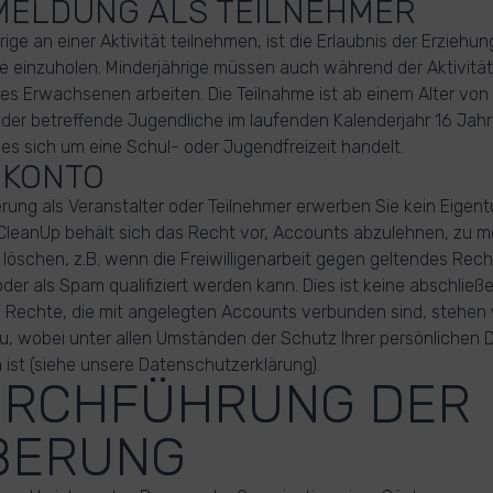
NMELDUNG ALS TEILNEHMER
ige an einer Aktivität teilnehmen, ist die Erlaubnis der Erziehu
me einzuholen. Minderjährige müssen auch während der Aktivitä
nes Erwachsenen arbeiten. Die Teilnahme ist ab einem Alter von
 der betreffende Jugendliche im laufenden Kalenderjahr 16 Jahre
n es sich um eine Schul- oder Jugendfreizeit handelt.
R KONTO
ierung als Veranstalter oder Teilnehmer erwerben Sie kein Eigen
leanUp behält sich das Recht vor, Accounts abzulehnen, zu mod
 löschen, z.B. wenn die Freiwilligenarbeit gegen geltendes Rech
oder als Spam qualifiziert werden kann. Dies ist keine abschließ
e Rechte, die mit angelegten Accounts verbunden sind, stehen 
, wobei unter allen Umständen der Schutz Ihrer persönlichen 
 ist (siehe unsere Datenschutzerklärung).
DURCHFÜHRUNG DER
BERUNG