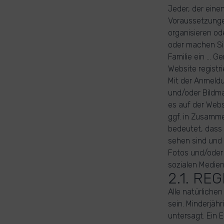
Jeder, der eine
Voraussetzunge
organisieren od
oder machen Sie
Familie ein ...
Website registri
Mit der Anmeldu
und/oder Bildma
es auf der Webs
ggf. in Zusamme
bedeutet, dass 
sehen sind und 
Fotos und/oder 
sozialen Medie
2.1. R
Alle natürliche
sein. Minderjähr
untersagt. Ein 