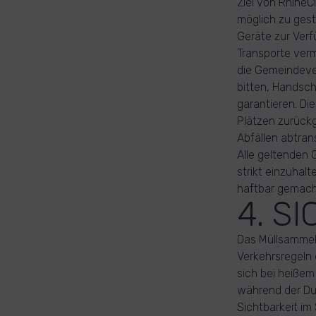
Ziel von RhineC
möglich zu gesta
Geräte zur Verfü
Transporte ver
die Gemeindever
bitten, Handsch
garantieren. Di
Plätzen zurückg
Abfällen abtran
Alle geltenden 
strikt einzuha
haftbar gemach
4. S
Das Müllsammeln
Verkehrsregeln 
sich bei heiße
während der Dun
Sichtbarkeit im