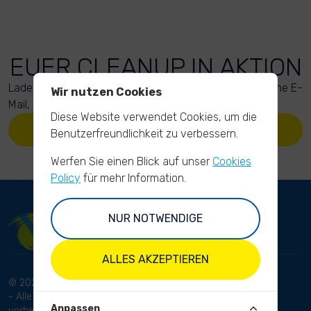
EUER CLEANUP IN AKTION
Lade Deine Fotos hoch. Anschließend bekommst Du eine E-
Wir nutzen Cookies
Mail, um Deinen Upload zu bestätigen.
Diese Website verwendet Cookies, um die
LADE DEINE FOTOS HOCH
Benutzerfreundlichkeit zu verbessern.
Werfen Sie einen Blick auf unser
Cookies
Policy
für mehr Information.
NUR NOTWENDIGE
ALLES AKZEPTIEREN
© 2024 RhineCleanUp
Bedingungen und Konditionen
- Alle Rechte
Datenschutzbestimmungen
Anpassen
vorbehalten.
Haftungsausschluss
Impressum