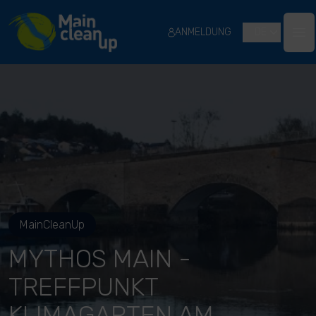
River Cleanup
ANMELDUNG
DE
Ope
MainCleanUp
MYTHOS MAIN -
TREFFPUNKT
KLIMAGARTEN AM