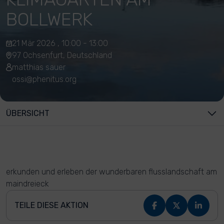
BOLLWERK
21 Mär 2026 , 10:00 - 13:00
97 Ochsenfurt, Deutschland
matthias sauer
ossi@phenitus.org
ÜBERSICHT
erkunden und erleben der wunderbaren flusslandschaft am
maindreieck
TEILE DIESE AKTION