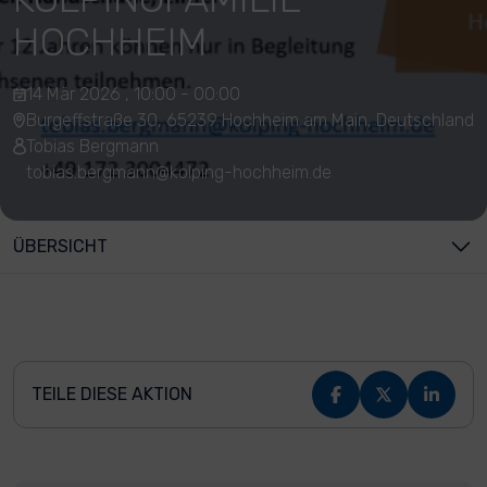
HOCHHEIM
14 Mär 2026 , 10:00 - 00:00
Burgeffstraße 30, 65239 Hochheim am Main, Deutschland
Tobias Bergmann
tobias.bergmann@kolping-hochheim.de
ÜBERSICHT
TEILE DIESE AKTION