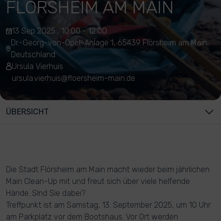
FLÖRSHEIM AM MAIN
13 Sep 2025 , 10:00 - 12:00
Dr.-Georg-von-Opel-Anlage 1, 65439 Flörsheim am Main,
Deutschland
Ursula Vierhuis
ursula.vierhuis@floersheim-main.de
ÜBERSICHT
Die Stadt Flörsheim am Main macht wieder beim jährlichen
Main Clean-Up mit und freut sich über viele helfende
Hände. SInd Sie dabei?
Treffpunkt ist am Samstag, 13. September 2025, um 10 Uhr
am Parkplatz vor dem Bootshaus. Vor Ort werden