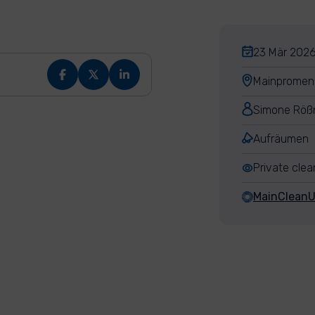
23 Mär 2026
Mainpromena
Simone Röß
Aufräumen
Private cle
MainClean