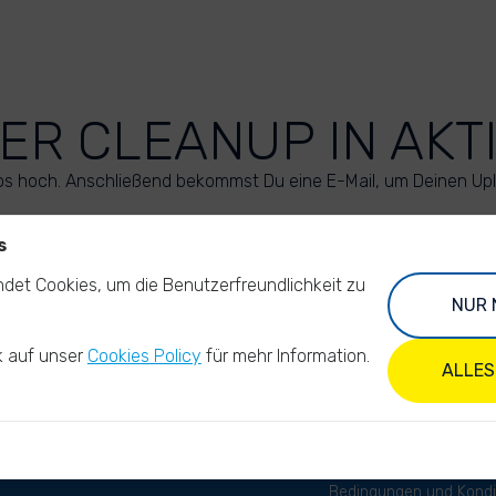
ER CLEANUP IN AKT
os hoch. Anschließend bekommst Du eine E-Mail, um Deinen Up
s
LADE DEINE FOTOS HOCH
det Cookies, um die Benutzerfreundlichkeit zu
NUR 
k auf unser
Cookies Policy
für mehr Information.
ALLES
Bedingungen und Kondi