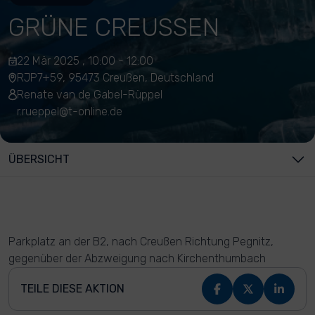
GRÜNE CREUSSEN
22 Mär 2025 , 10:00 - 12:00
RJP7+59, 95473 Creußen, Deutschland
Renate van de Gabel-Rüppel
r.rueppel@t-online.de
ÜBERSICHT
Parkplatz an der B2, nach Creußen Richtung Pegnitz,
gegenüber der Abzweigung nach Kirchenthumbach
TEILE DIESE AKTION