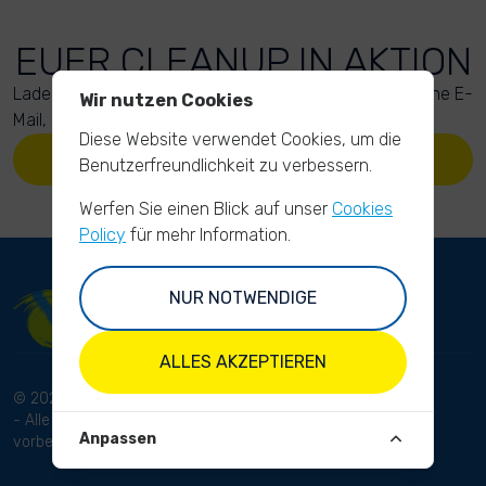
EUER CLEANUP IN AKTION
Lade Deine Fotos hoch. Anschließend bekommst Du eine E-
Wir nutzen Cookies
Mail, um Deinen Upload zu bestätigen.
Diese Website verwendet Cookies, um die
LADE DEINE FOTOS HOCH
Benutzerfreundlichkeit zu verbessern.
Werfen Sie einen Blick auf unser
Cookies
Policy
für mehr Information.
NUR NOTWENDIGE
ALLES AKZEPTIEREN
© 2024 RhineCleanUp
Bedingungen und Konditionen
- Alle Rechte
Datenschutzbestimmungen
Anpassen
vorbehalten.
Haftungsausschluss
Impressum