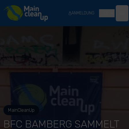
River Cleanup
ANMELDUNG
DE
Ope
MainCleanUp
BFC BAMBERG SAMMELT