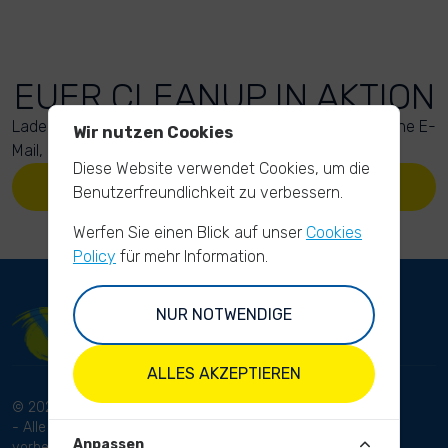
EUER CLEANUP IN AKTION
Lade Deine Fotos hoch. Anschließend bekommst Du eine E-
Wir nutzen Cookies
Mail, um Deinen Upload zu bestätigen.
Diese Website verwendet Cookies, um die
LADE DEINE FOTOS HOCH
Benutzerfreundlichkeit zu verbessern.
Werfen Sie einen Blick auf unser
Cookies
Policy
für mehr Information.
NUR NOTWENDIGE
ALLES AKZEPTIEREN
© 2024 RhineCleanUp
Bedingungen und Konditionen
- Alle Rechte
Datenschutzbestimmungen
Anpassen
vorbehalten.
Haftungsausschluss
Impressum