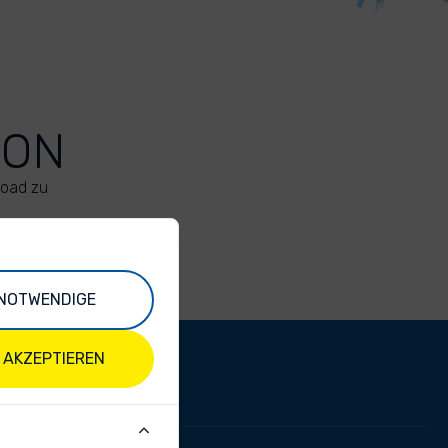
ION
load zu
NOTWENDIGE
 AKZEPTIEREN