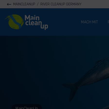
MAINCLEANUP
/
RIVER CLEANUP GERMANY
River Cleanup
MACH MIT
MainCleanUp