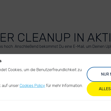
ER CLEANUP IN AKT
os hoch. Anschließend bekommst Du eine E-Mail, um Deinen Up
s
LADE DEINE FOTOS HOCH
det Cookies, um die Benutzerfreundlichkeit zu
NUR 
k auf unser
Cookies Policy
für mehr Information.
ALLES