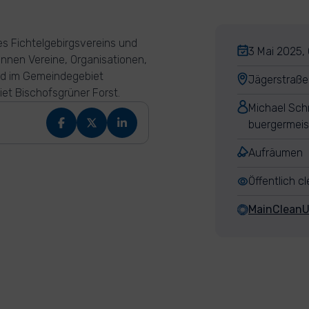
s Fichtelgebirgsvereins und
3 Mai 2025, 
nnen Vereine, Organisationen,
rd im Gemeindegebiet
Jägerstraße
et Bischofsgrüner Forst.
Michael Schr
buergermeis
Aufräumen
Öffentlich c
MainClean