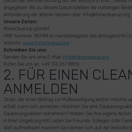
Datum der Veröffentlichung auf der Website in Kraft. Dieses
angegeben. Bis zu diesem Datum bleiben die vorherigen Bedi
Anforderung der älteren Version über info@rhinecleanup.or
Unsere Daten:
RhineCleanUp gGmbH
HRB-Nummer: 85984 im Handelsregister des Amtsgerichts Dü
Website:
www.rhinecleanup.org
Schreiben Sie uns:
Senden Sie uns eine E-Mail:
info@rhinecleanup.org
Rufen Sie uns an: +49 174 267 8836
2. FÜR EINEN CLE
ANMELDEN
Jeder, der einen Beitrag zur Müllbeseitigung leisten möchte
erfüllt, kann sich anmelden. Möchten Sie eine Säuberungsakti
Säuberungsaktion teilnehmen? Melden Sie Ihre eigene Aktion 
in Ihrer Umgebung mit! Laden Sie Freunde, Kollegen oder Famil
Welt aufmerksam machen! Sie können sich auf der Website reg