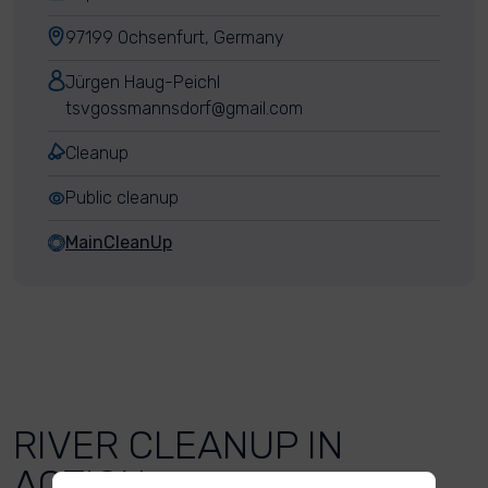
97199 Ochsenfurt, Germany
Jürgen Haug-Peichl
tsvgossmannsdorf@gmail.com
Cleanup
Public cleanup
MainCleanUp
RIVER CLEANUP IN
ACTION