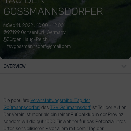
GOSSMANNSDORFER
Sep 11, 2022 , 10:00 - 12:00
97199 Ochsenfurt, Germany
Jürgen Haug-Peichl
tsvgossmannsdorf@gmail.com
OVERVIEW
Die populäre
Veranstaltungsreihe "Tag der
Goßmannsdorfer"
des
TSV Goßmannsdorf
ist Teil der Aktion.
Der Verein ist mehr als ein reiner Fußballklub in der Provinz,
sondern will die gut 1000 Einwohner für das Potenzial ihres
Ortes sensibilisieren - vor allem mit dem "Tag der