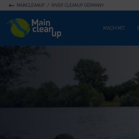
MAINCLEANUP
/
RIVER CLEANUP GERMANY
River Cleanup
MACH MIT