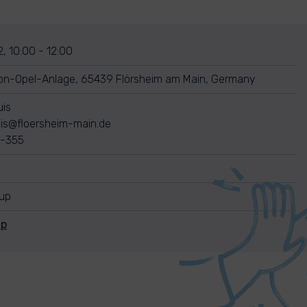
, 10:00 - 12:00
on-Opel-Anlage, 65439 Flörsheim am Main, Germany
uis
huis@floersheim-main.de
5-355
nup
Up