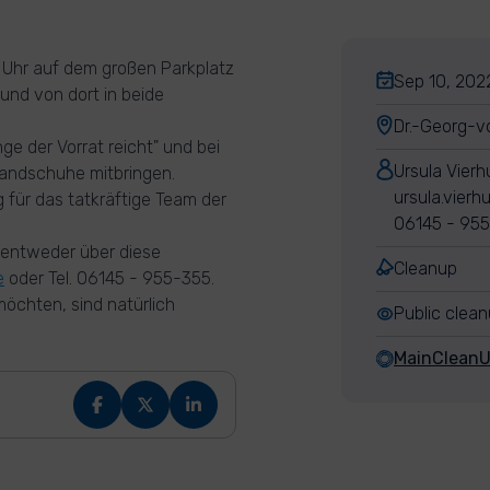
 Uhr auf dem großen Parkplatz
Sep 10, 2022
und von dort in beide
Dr.-Georg-v
ge der Vorrat reicht" und bei
Ursula Vierh
Handschuhe mitbringen.
ursula.vier
 für das tatkräftige Team der
06145 - 95
 entweder über diese
Cleanup
e
oder Tel. 06145 - 955-355.
öchten, sind natürlich
Public clea
MainClean