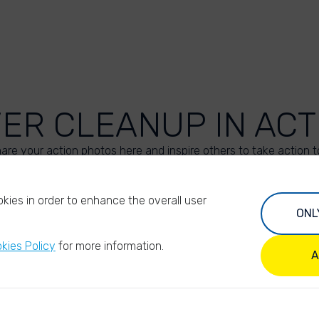
VER CLEANUP IN ACT
are your action photos here and inspire others to take action t
UPLOAD YOUR PHOTOS
kies in order to enhance the overall user
ONL
kies Policy
for more information.
A