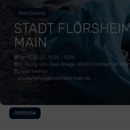
MainCleanUp
STADT FLÖRSHEI
MAIN
Sep 10, 2022 , 10:00 - 12:00
Dr.-Georg-von-Opel-Anlage, 65439 Flörsheim am Mai
Ursula Vierhuis
ursula.vierhuis@floersheim-main.de
OVERVIEW