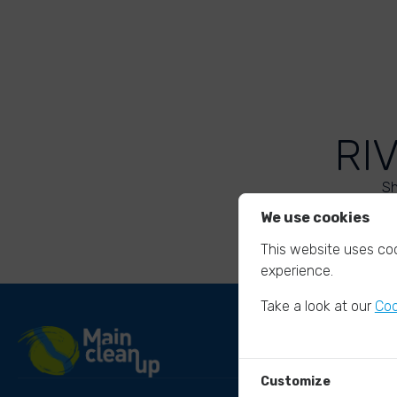
RI
Sh
We use cookies
This website uses coo
experience.
Take a look at our
Coo
Customize