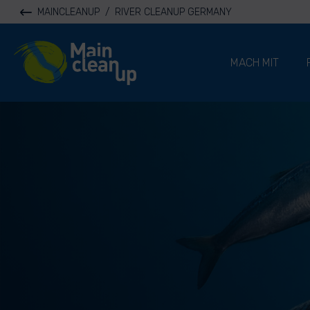
MAINCLEANUP
/
RIVER CLEANUP GERMANY
River Cleanup
MACH MIT