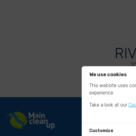
RI
Sh
We use cookies
This website uses coo
experience.
Take a look at our
Coo
Customize