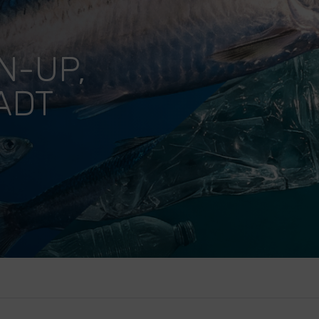
N-UP,
ADT