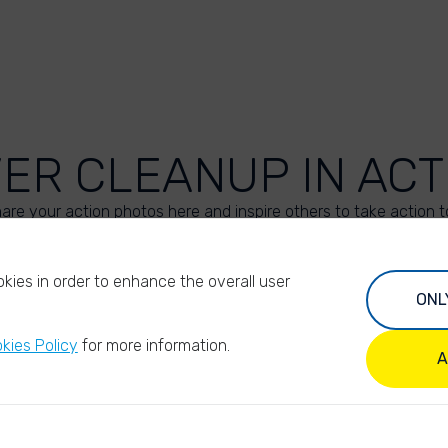
VER CLEANUP IN ACT
are your action photos here and inspire others to take action t
UPLOAD YOUR PHOTOS
kies in order to enhance the overall user
ONL
kies Policy
for more information.
A