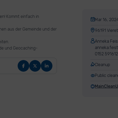
en! Kommt einfach in
Mar 16, 2024
chen aus der Gemeinde und der
96191 Viere
Anneka Feis
iten.
anneka.feis
inde und Geocaching-
0152 59161
Cleanup
Public clea
MainClean