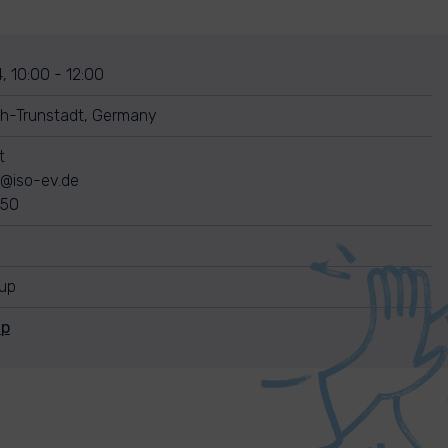
, 10:00 - 12:00
th-Trunstadt, Germany
t
t@iso-ev.de
250
nup
Up