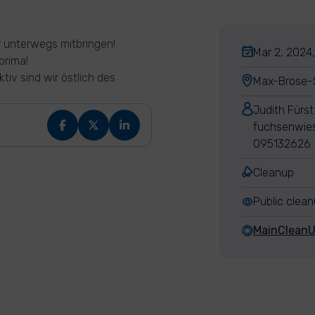
r unterwegs mitbringen!
Mar 2, 2024,
prima!
tiv sind wir östlich des
Max-Brose-S
Judith Fürst
fuchsenwie
095132626
Cleanup
Public clea
MainClean