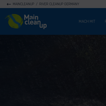
MAINCLEANUP
/
RIVER CLEANUP GERMANY
River Cleanup
MACH MIT