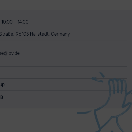
 10:00 - 14:00
traße, 96103 Hallstadt, Germany
se@lbv.de
nup
Up