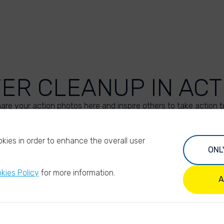
VER CLEANUP IN ACT
are your action photos here and inspire others to take action t
UPLOAD YOUR PHOTOS
kies in order to enhance the overall user
ONL
kies Policy
for more information.
A