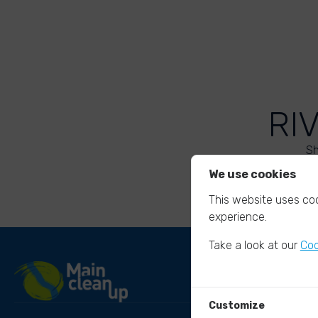
RI
Sh
We use cookies
This website uses coo
experience.
Take a look at our
Coo
Customize