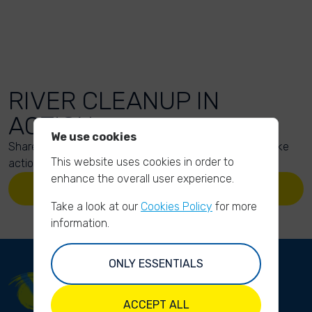
RIVER CLEANUP IN
ACTION
We use cookies
Share your action photos here and inspire others to take
This website uses cookies in order to
action too!
enhance the overall user experience.
UPLOAD YOUR PHOTOS
Take a look at our
Cookies Policy
for more
information.
ONLY ESSENTIALS
ACCEPT ALL