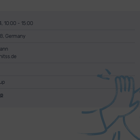
, 10:00 - 15:00
eß, Germany
mann
itss.de
nup
Up