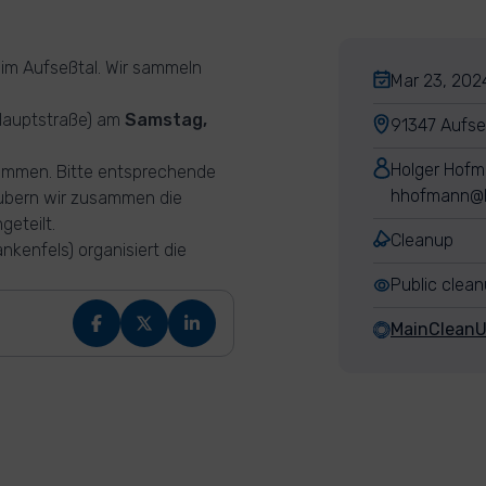
im Aufseßtal. Wir sammeln
Mar 23, 2024
 Hauptstraße) am
Samstag,
91347 Aufs
Holger Hof
llkommen. Bitte entsprechende
hhofmann@h
äubern wir zusammen die
geteilt.
Cleanup
nkenfels) organisiert die
Public clea
MainClean