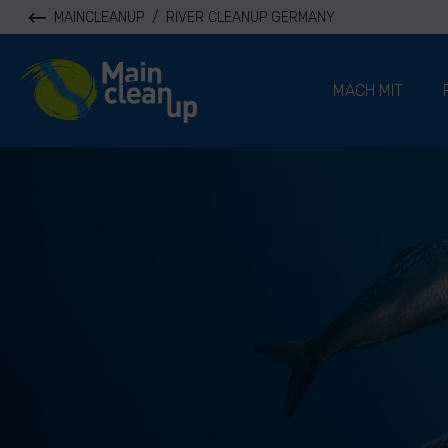
MAINCLEANUP
/
RIVER CLEANUP GERMANY
River Cleanup
MACH MIT