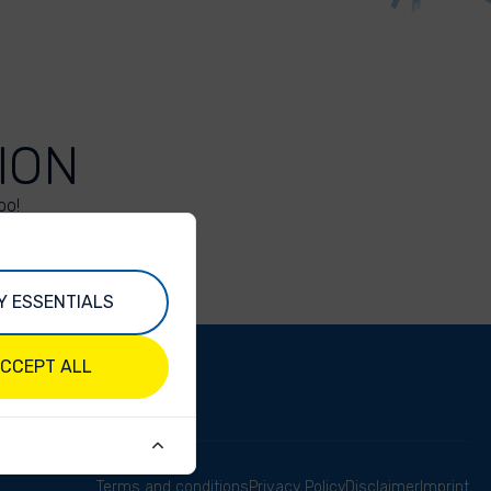
ION
oo!
Y ESSENTIALS
CCEPT ALL
Terms and conditions
Privacy Policy
Disclaimer
Imprint