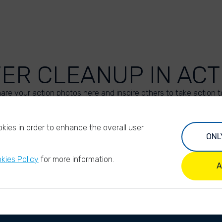
VER CLEANUP IN ACT
are your action photos here and inspire others to take action t
UPLOAD YOUR PHOTOS
kies in order to enhance the overall user
ONL
kies Policy
for more information.
A