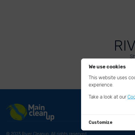
RI
Sh
We use cookies
This website uses coo
experience.
Take a look at our
Coo
Customize
© 2023 River Cleanup. All rights reserved.