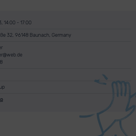
, 14:00 - 17:00
aße 32, 96148 Baunach, Germany
er
ner@web.de
68
nup
Up