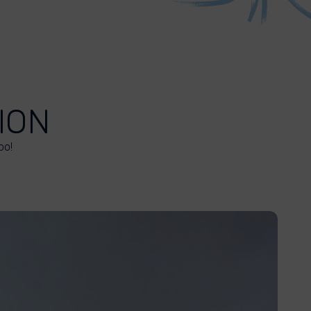
ION
oo!