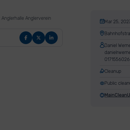
 Anglerhalle Anglerverein
Mar 25, 2023
Bahnhofstr
Daniel Wern
danielrwer
017155602
Cleanup
Public clea
MainClean