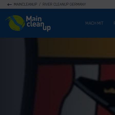
MAINCLEANUP
/
RIVER CLEANUP GERMANY
River Cleanup
MACH MIT