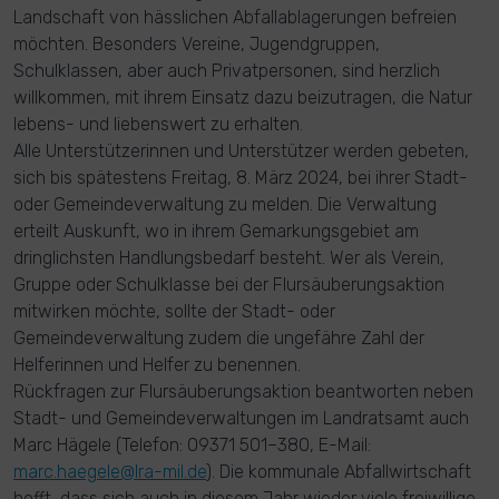
Landschaft von hässlichen Abfallablagerungen befreien
möchten. Besonders Vereine, Jugendgruppen,
Schulklassen, aber auch Privatpersonen, sind herzlich
willkommen, mit ihrem Einsatz dazu beizutragen, die Natur
lebens- und liebenswert zu erhalten.
Alle Unterstützerinnen und Unterstützer werden gebeten,
sich bis spätestens Freitag, 8. März 2024, bei ihrer Stadt-
oder Gemeindeverwaltung zu melden. Die Verwaltung
erteilt Auskunft, wo in ihrem Gemarkungsgebiet am
dringlichsten Handlungsbedarf besteht. Wer als Verein,
Gruppe oder Schulklasse bei der Flursäuberungsaktion
mitwirken möchte, sollte der Stadt- oder
Gemeindeverwaltung zudem die ungefähre Zahl der
Helferinnen und Helfer zu benennen.
Rückfragen zur Flursäuberungsaktion beantworten neben
Stadt- und Gemeindeverwaltungen im Landratsamt auch
Marc Hägele (Telefon: 09371 501–380, E-Mail:
marc.haegele@lra-mil.de
). Die kommunale Abfallwirtschaft
hofft, dass sich auch in diesem Jahr wieder viele freiwillige