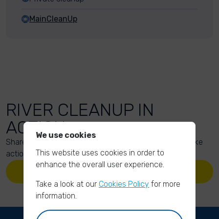
MainCleanUp
RIVER CLEANUP IN
ACTION
We use cookies
Share your action photos here and inspire others to take
This website uses cookies in order to
action too!
enhance the overall user experience.
UPLOAD YOUR PHOTOS
Take a look at our
Cookies Policy
for more
information.