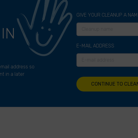
GIVE YOUR CLEANUP A NAM
P
IN
E-MAIL ADDRESS
 email address so
t in a later
CONTINUE TO CLEA