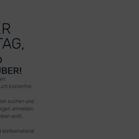
ER
AG,
6
BER!
en.
uch kostenfrei
gion suchen und
llegen anmelden.
iben wollt,
nd Werbematerial