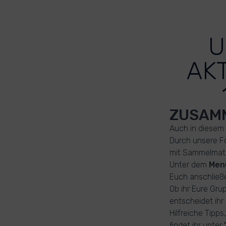
U
AK
ZUSAMM
Auch in diesem 
Durch unsere F
mit Sammelmate
Unter dem
Men
Euch anschließe
Ob ihr Eure Gru
entscheidet ihr 
Hilfreiche Tipp
findet ihr unter