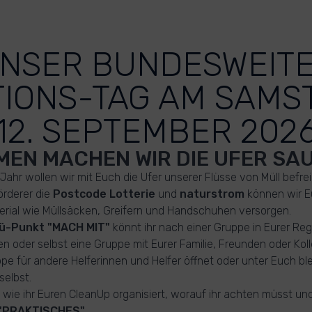
NSER BUNDESWEIT
TIONS-TAG AM SAMST
12. SEPTEMBER 202
EN MACHEN WIR DIE UFER SAU
Jahr wollen wir mit Euch die Ufer unserer Flüsse von Müll befrei
örderer die
Postcode Lotterie
und
naturstrom
können wir E
rial wie Müllsäcken, Greifern und Handschuhen versorgen.
ü-Punkt "MACH MIT"
könnt ihr nach einer Gruppe in Eurer Re
n oder selbst eine Gruppe mit Eurer Familie, Freunden oder Ko
ppe für andere Helferinnen und Helfer öffnet oder unter Euch ble
selbst.
s, wie ihr Euren CleanUp organisiert, worauf ihr achten müsst u
"PRAKTISCHES"
.