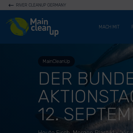
RIVER CLEANUP GERMANY
River Cleanup
MACH MIT
MainCleanUp
DER BUNDE
AKTIONSTA
12. SEPTEM
Heute Fisch. Morgen Plastik! - Wir 